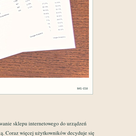
N45·E50
wanie sklepu internetowego do urządzeń
cią. Coraz więcej użytkowników decyduje się