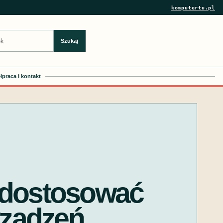
komputertu.pl
Szukaj
praca i kontakt
 dostosować
rządzeń