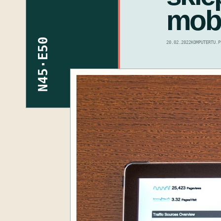
mob
N45·E50
20.02.2022
KOMPUTERTU.P