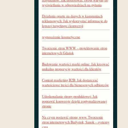
fragmentów: Jak dostosować swoją witrynę do
wyświetlania w odpowiedziach na pytania
Działania oparte na danych w kampaniach
reklamowych: Jak wykorzystać informacje do
lepszej targetingu i konwersji
wyposażenie kosmetyczne
Tworzenie stron WWW – projektowanie stron
internetowych Gdańsk
Budowanie wartości marki online: Jak kreować
unikalną propozycję wartości dla klientów
Content marketing B2B: Jak dostarczać
wartościowe treści dla biznesowych odbiorców
Udoskonalanie strony produktowej: Jak
poprawić konwersję dzięki zoptymalizowanej
stronie
Na czym postawić stronę www. Tworzenie
stron internetowych Białystok, Sanok – systemy
cms