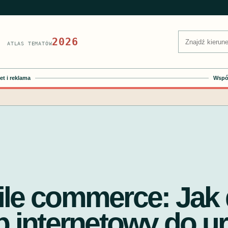
Szukaj:
2026
ATLAS TEMATÓW
et i reklama
Współ
le commerce: Jak
p internetowy do u