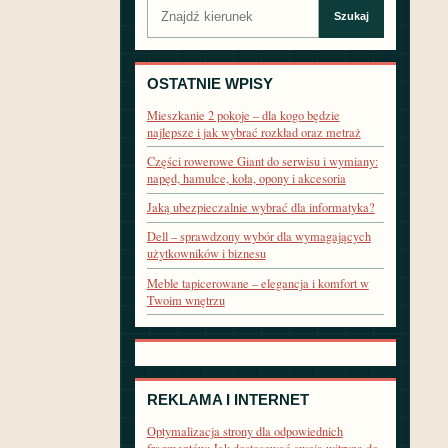
Szukaj:
Szukaj
OSTATNIE WPISY
Mieszkanie 2 pokoje – dla kogo będzie
najlepsze i jak wybrać rozkład oraz metraż
Części rowerowe Giant do serwisu i wymiany:
napęd, hamulce, koła, opony i akcesoria
Jaką ubezpieczalnie wybrać dla informatyka?
Dell – sprawdzony wybór dla wymagających
użytkowników i biznesu
Meble tapicerowane – elegancja i komfort w
Twoim wnętrzu
REKLAMA I INTERNET
Optymalizacja strony dla odpowiednich