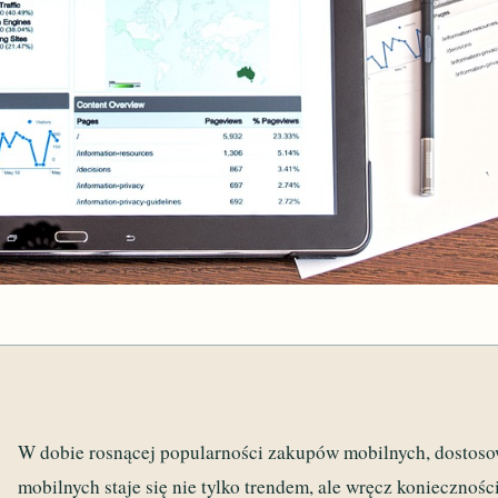
W dobie rosnącej popularności zakupów mobilnych, dostoso
mobilnych staje się nie tylko trendem, ale wręcz koniecznoś