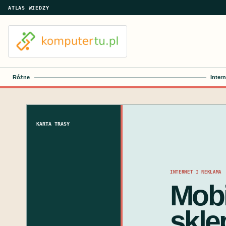
ATLAS WIEDZY
Różne
Intern
KARTA TRASY
INTERNET I REKLAMA
Mobi
skle