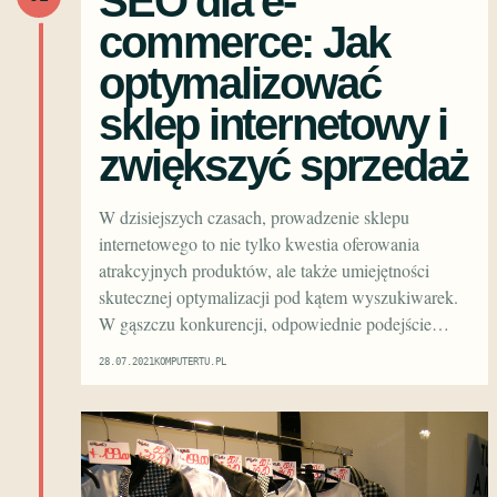
SEO dla e-
commerce: Jak
optymalizować
sklep internetowy i
zwiększyć sprzedaż
W dzisiejszych czasach, prowadzenie sklepu
internetowego to nie tylko kwestia oferowania
atrakcyjnych produktów, ale także umiejętności
skutecznej optymalizacji pod kątem wyszukiwarek.
W gąszczu konkurencji, odpowiednie podejście…
28.07.2021
KOMPUTERTU.PL