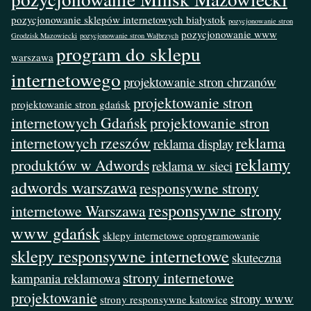
pozycjonowanie sklepów internetowych białystok
pozycjonowanie stron
pozycjonowanie www
Grodzisk Mazowiecki
pozycjonowanie stron Wałbrzych
program do sklepu
warszawa
internetowego
projektowanie stron chrzanów
projektowanie stron
projektowanie stron gdańsk
internetowych Gdańsk
projektowanie stron
internetowych rzeszów
reklama
reklama display
reklamy
produktów w Adwords
reklama w sieci
adwords warszawa
responsywne strony
responsywne strony
internetowe Warszawa
www gdańsk
sklepy internetowe oprogramowanie
sklepy responsywne internetowe
skuteczna
strony internetowe
kampania reklamowa
projektowanie
strony www
strony responsywne katowice