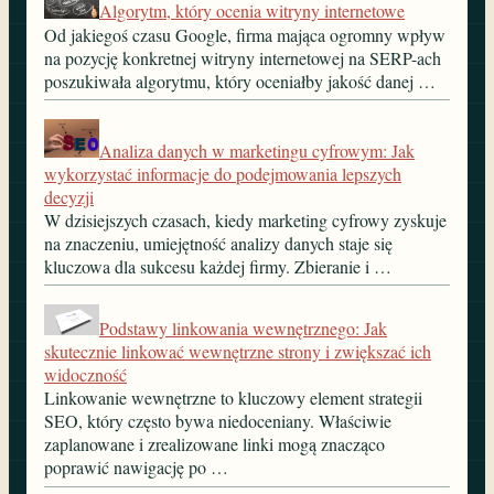
Algorytm, który ocenia witryny internetowe
Od jakiegoś czasu Google, firma mająca ogromny wpływ
na pozycję konkretnej witryny internetowej na SERP-ach
poszukiwała algorytmu, który oceniałby jakość danej …
Analiza danych w marketingu cyfrowym: Jak
wykorzystać informacje do podejmowania lepszych
decyzji
W dzisiejszych czasach, kiedy marketing cyfrowy zyskuje
na znaczeniu, umiejętność analizy danych staje się
kluczowa dla sukcesu każdej firmy. Zbieranie i …
Podstawy linkowania wewnętrznego: Jak
skutecznie linkować wewnętrzne strony i zwiększać ich
widoczność
Linkowanie wewnętrzne to kluczowy element strategii
SEO, który często bywa niedoceniany. Właściwie
zaplanowane i zrealizowane linki mogą znacząco
poprawić nawigację po …