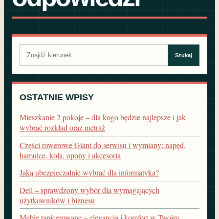
Szukaj:
Szukaj
OSTATNIE WPISY
Mieszkanie 2 pokoje – dla kogo będzie najlepsze i jak
wybrać rozkład oraz metraż
Części rowerowe Giant do serwisu i wymiany: napęd,
hamulce, koła, opony i akcesoria
Jaką ubezpieczalnie wybrać dla informatyka?
Dell – sprawdzony wybór dla wymagających
użytkowników i biznesu
Meble tapicerowane – elegancja i komfort w Twoim