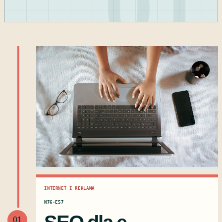
01
INTERNET I REKLAMA
N76·E57
01