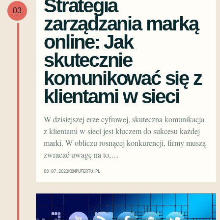
Strategia
03
zarządzania marką
online: Jak
skutecznie
komunikować się z
klientami w sieci
W dzisiejszej erze cyfrowej, skuteczna komunikacja
z klientami w sieci jest kluczem do sukcesu każdej
marki. W obliczu rosnącej konkurencji, firmy muszą
zwracać uwagę na to,…
09.07.2021
KOMPUTERTU.PL