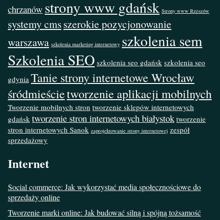
strony www gdańsk
chrzanów
Strony www Rzeszów
systemy cms
szerokie pozycjonowanie
szkolenia sem
warszawa
szkolenia marketing internetowy
Szkolenia SEO
szkolenia seo gdańsk
szkolenia seo
Tanie strony internetowe Wrocław
gdynia
śródmieście
tworzenie aplikacji mobilnych
Tworzenie mobilnych stron
tworzenie sklepów internetowych
tworzenie stron internetowych białystok
gdańsk
tworzenie
stron internetowych Sanok
zespół
zaprojektowanie strony internetowej
sprzedażowy
Internet
Social commerce: Jak wykorzystać media społecznościowe do
sprzedaży online
Tworzenie marki online: Jak budować silną i spójną tożsamość