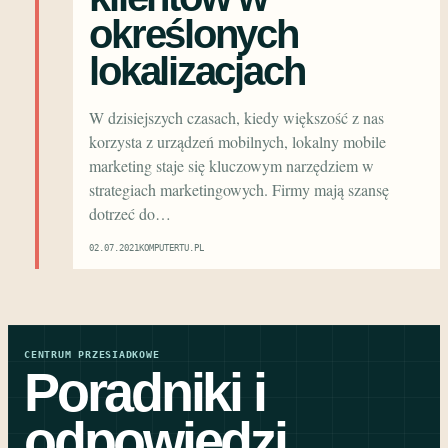
określonych
lokalizacjach
W dzisiejszych czasach, kiedy większość z nas
korzysta z urządzeń mobilnych, lokalny mobile
marketing staje się kluczowym narzędziem w
strategiach marketingowych. Firmy mają szansę
dotrzeć do…
02.07.2021
KOMPUTERTU.PL
CENTRUM PRZESIADKOWE
Poradniki i
odpowiedzi