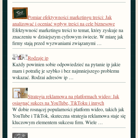
Pomiar efektywności marketingu treści: Jak
analizować i oceniać wpływ treści na cele biznesowe
Efektywność marketingu treści to temat, który zyskuje na
znaczeniu w dzisiejszym cyfrowym świecie. W miarę jak
firmy stają przed wyzwaniami związanymi …
Rodzaje ip
Każdy powinien sobie odpowiedzieć na pytanie ip jakie
mam i potrafię je szybko i bez najmniejszego problemu
wskazać. Rodzai adresów ip …
Strategia reklamowa na platformach wideo: Jak
osiągnąć sukces na YouTube, TikToku i innych
W dobie rosnącej popularności platform wideo, takich jak
YouTube i TikTok, skuteczna strategia reklamowa staje się
kluczowym elementem sukcesu firm. Wiele …