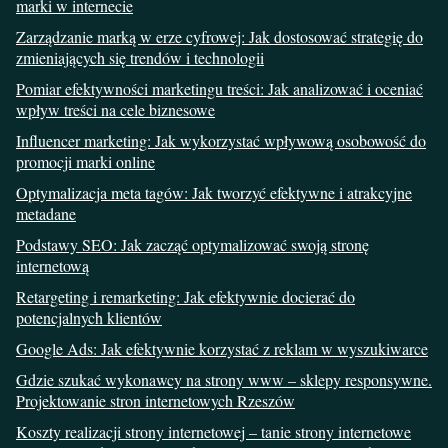
marki w internecie
Zarządzanie marką w erze cyfrowej: Jak dostosować strategię do
zmieniających się trendów i technologii
Pomiar efektywności marketingu treści: Jak analizować i oceniać
wpływ treści na cele biznesowe
Influencer marketing: Jak wykorzystać wpływową osobowość do
promocji marki online
Optymalizacja meta tagów: Jak tworzyć efektywne i atrakcyjne
metadane
Podstawy SEO: Jak zacząć optymalizować swoją stronę
internetową
Retargeting i remarketing: Jak efektywnie docierać do
potencjalnych klientów
Google Ads: Jak efektywnie korzystać z reklam w wyszukiwarce
Gdzie szukać wykonawcy na strony www – sklepy responsywne.
Projektowanie stron internetowych Rzeszów
Koszty realizacji strony internetowej – tanie strony internetowe