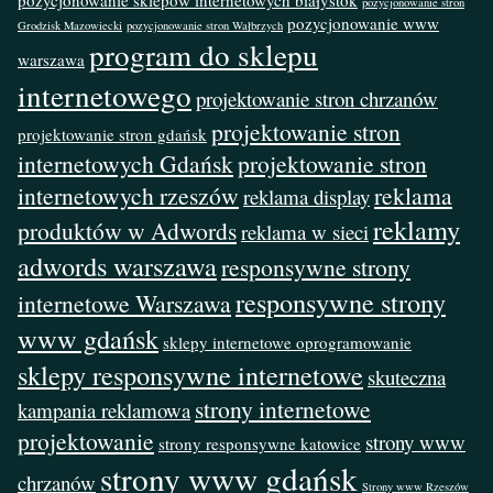
pozycjonowanie sklepów internetowych białystok
pozycjonowanie stron
pozycjonowanie www
Grodzisk Mazowiecki
pozycjonowanie stron Wałbrzych
program do sklepu
warszawa
internetowego
projektowanie stron chrzanów
projektowanie stron
projektowanie stron gdańsk
internetowych Gdańsk
projektowanie stron
internetowych rzeszów
reklama
reklama display
reklamy
produktów w Adwords
reklama w sieci
adwords warszawa
responsywne strony
responsywne strony
internetowe Warszawa
www gdańsk
sklepy internetowe oprogramowanie
sklepy responsywne internetowe
skuteczna
strony internetowe
kampania reklamowa
projektowanie
strony www
strony responsywne katowice
strony www gdańsk
chrzanów
Strony www Rzeszów