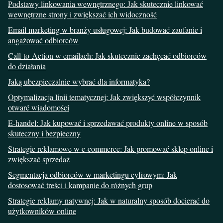
Podstawy linkowania wewnętrznego: Jak skutecznie linkować
wewnętrzne strony i zwiększać ich widoczność
Email marketing w branży usługowej: Jak budować zaufanie i
angażować odbiorców
Call-to-Action w emailach: Jak skutecznie zachęcać odbiorców
do działania
Jaką ubezpieczalnie wybrać dla informatyka?
Optymalizacja linii tematycznej: Jak zwiększyć współczynnik
otwarć wiadomości
E-handel: Jak kupować i sprzedawać produkty online w sposób
skuteczny i bezpieczny
Strategie reklamowe w e-commerce: Jak promować sklep online i
zwiększać sprzedaż
Segmentacja odbiorców w marketingu cyfrowym: Jak
dostosować treści i kampanie do różnych grup
Strategie reklamy natywnej: Jak w naturalny sposób docierać do
użytkowników online