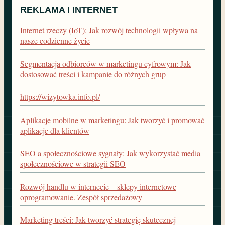
REKLAMA I INTERNET
Internet rzeczy (IoT): Jak rozwój technologii wpływa na
nasze codzienne życie
Segmentacja odbiorców w marketingu cyfrowym: Jak
dostosować treści i kampanie do różnych grup
https://wizytowka.info.pl/
Aplikacje mobilne w marketingu: Jak tworzyć i promować
aplikacje dla klientów
SEO a społecznościowe sygnały: Jak wykorzystać media
społecznościowe w strategii SEO
Rozwój handlu w internecie – sklepy internetowe
oprogramowanie. Zespół sprzedażowy
Marketing treści: Jak tworzyć strategię skutecznej