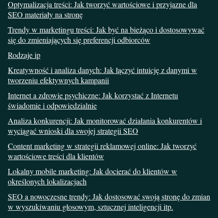
Optymalizacja treści: Jak tworzyć wartościowe i przyjazne dla
SEO materiały na stronę
Trendy w marketingu treści: Jak być na bieżąco i dostosowywać
się do zmieniających się preferencji odbiorców
Rodzaje ip
Kreatywność i analiza danych: Jak łączyć intuicję z danymi w
tworzeniu efektywnych kampanii
Internet a zdrowie psychiczne: Jak korzystać z Internetu
świadomie i odpowiedzialnie
Analiza konkurencji: Jak monitorować działania konkurentów i
wyciągać wnioski dla swojej strategii SEO
Content marketing w strategii reklamowej online: Jak tworzyć
wartościowe treści dla klientów
Lokalny mobile marketing: Jak docierać do klientów w
określonych lokalizacjach
SEO a nowoczesne trendy: Jak dostosować swoją stronę do zmian
w wyszukiwaniu głosowym, sztucznej inteligencji itp.