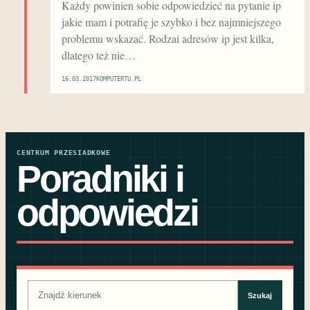
Każdy powinien sobie odpowiedzieć na pytanie ip
jakie mam i potrafię je szybko i bez najmniejszego
problemu wskazać. Rodzai adresów ip jest kilka,
dlatego też nie…
16.03.2017
KOMPUTERTU.PL
CENTRUM PRZESIADKOWE
Poradniki i
odpowiedzi
Szukaj:
Szukaj