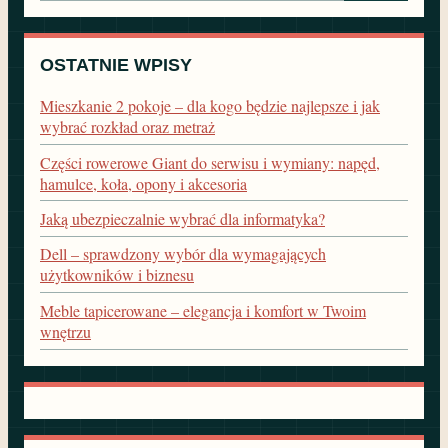
OSTATNIE WPISY
Mieszkanie 2 pokoje – dla kogo będzie najlepsze i jak
wybrać rozkład oraz metraż
Części rowerowe Giant do serwisu i wymiany: napęd,
hamulce, koła, opony i akcesoria
Jaką ubezpieczalnie wybrać dla informatyka?
Dell – sprawdzony wybór dla wymagających
użytkowników i biznesu
Meble tapicerowane – elegancja i komfort w Twoim
wnętrzu