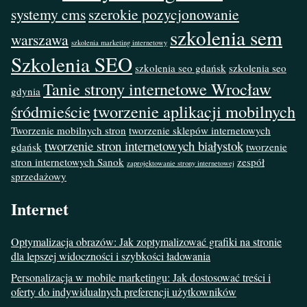
systemy cms
szerokie pozycjonowanie
szkolenia sem
warszawa
szkolenia marketing internetowy
Szkolenia SEO
szkolenia seo gdańsk
szkolenia seo
Tanie strony internetowe Wrocław
gdynia
śródmieście
tworzenie aplikacji mobilnych
Tworzenie mobilnych stron
tworzenie sklepów internetowych
tworzenie stron internetowych białystok
gdańsk
tworzenie
stron internetowych Sanok
zespół
zaprojektowanie strony internetowej
sprzedażowy
Internet
Optymalizacja obrazów: Jak zoptymalizować grafiki na stronie
dla lepszej widoczności i szybkości ładowania
Personalizacja w mobile marketingu: Jak dostosować treści i
oferty do indywidualnych preferencji użytkowników