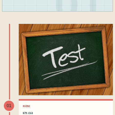
01
01
RÓŻNE
N79·E68