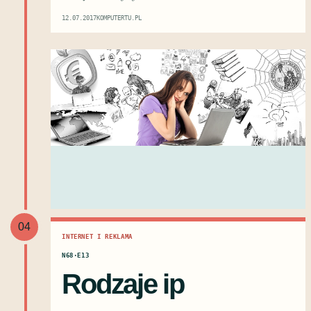
12.07.2017
KOMPUTERTU.PL
04
INTERNET I REKLAMA
N68·E13
Rodzaje ip