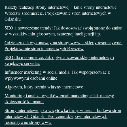
Koszty realizacji strony internetowej – tanie strony internetowe
Wrocław śródmieście. Projektowanie stron internetowych w
Gdańsku
SEO a nowoczesne trendy: Jak dostosować swoją stronę do zmian
w wyszukiwaniu głosowym, sztucznej inteligencji itp.
Gdzie szukać wykonawcy na strony www – sklepy responsywne.
Projektowanie stron internetowych Rzeszów
SEO dla e-commerce: Jak optymalizować sklep internetowy i
zwiększyć sprzedaż
Influencer marketing w social media: Jak współpracować z
wpływowymi osobami online
Algorytm, który ocenia witryny internetowe
Monitoring i analiza wyników email marketingu: Jak mierzyć
skuteczność kampanii
Strony internetowe jako wizytówka firmy w sieci – budowa stron
internetowych Gdańsk. Tworzenie sklepów internetowych,
responsywne strony www