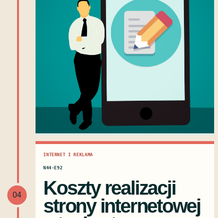
INTERNET I REKLAMA
N44·E92
Koszty realizacji
04
strony internetowej