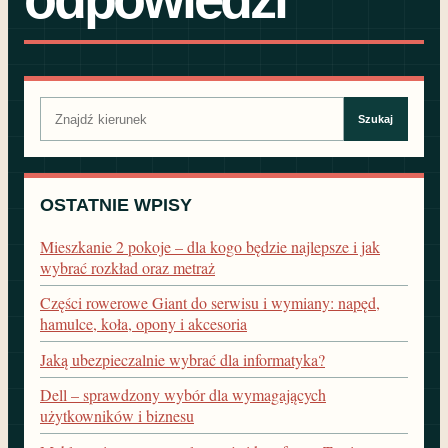
Szukaj:
Szukaj
OSTATNIE WPISY
Mieszkanie 2 pokoje – dla kogo będzie najlepsze i jak
wybrać rozkład oraz metraż
Części rowerowe Giant do serwisu i wymiany: napęd,
hamulce, koła, opony i akcesoria
Jaką ubezpieczalnie wybrać dla informatyka?
Dell – sprawdzony wybór dla wymagających
użytkowników i biznesu