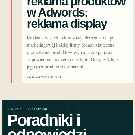
reklama produktów
w Adwords:
reklama display
Reklama w sieci to kluczowy element strategii
marketingowej każdej firmy, jednak skuteczne
promowanie produktów wymaga znajomości
odpowiednich narzędzi i technik. Google Ads, z
jego różnorodnymi formatami,…
03.11.2017
KOMPUTERTU.PL
CENTRUM PRZESIADKOWE
Poradniki i
odpowiedzi