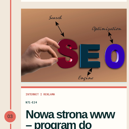
INTERNET I REKLAMA
N71·E24
Nowa strona www
03
– program do