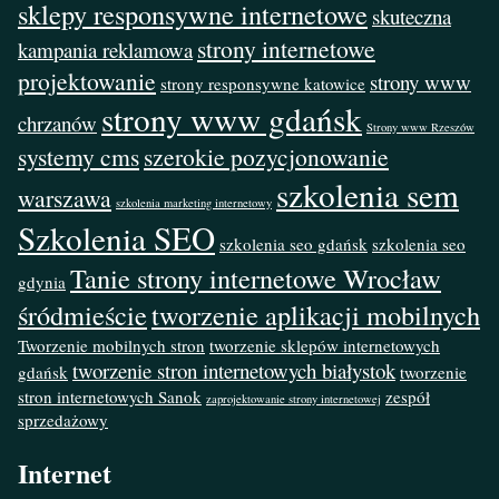
sklepy responsywne internetowe
skuteczna
strony internetowe
kampania reklamowa
projektowanie
strony www
strony responsywne katowice
strony www gdańsk
chrzanów
Strony www Rzeszów
systemy cms
szerokie pozycjonowanie
szkolenia sem
warszawa
szkolenia marketing internetowy
Szkolenia SEO
szkolenia seo gdańsk
szkolenia seo
Tanie strony internetowe Wrocław
gdynia
śródmieście
tworzenie aplikacji mobilnych
Tworzenie mobilnych stron
tworzenie sklepów internetowych
tworzenie stron internetowych białystok
gdańsk
tworzenie
stron internetowych Sanok
zespół
zaprojektowanie strony internetowej
sprzedażowy
Internet