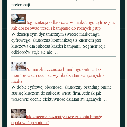
preferencji …
Segmentacja odbiorców w marketingu cyfrowym:
Jak dostosować treści i kampanie do różnych grup
W dzisiejszym dynamicznym świecie marketingu
cyfrowego, skuteczna komunikacja z klientem jest
kluczowa dla sukcesu każdej kampanii. Segmentacja
odbiorców staje się nie …
Pomiar skuteczności brandingu online: Jak
monitorować i oceniać wyniki działań związanych z
marką
W dobie cyfrowej obecności, skuteczny branding online
stał się kluczem do sukcesu wielu firm. Jednak jak
właściwie ocenić efektywność działań związanych …
Jak złocenie bezmatrycowe zmienia branżę
opakowań premium?