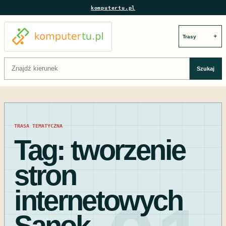
komputertu.pl
＋
Szukaj:
Szukaj
TRASA TEMATYCZNA
Tag:
tworzenie
stron
internetowych
Sanok