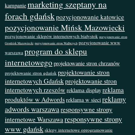
marketing szeptany na
kampanie
forach gdańsk
pozycjonowanie katowice
pozycjonowanie Mińsk Mazowiecki
pozycjonowanie sklepów internetowych białystok
pozycjonowanie stron
pozycjonowanie www
Grodzisk Mazowiecki
pozycjonowanie stron Wałbrzych
program do sklepu
warszawa
internetowego
projektowanie stron chrzanów
projektowanie stron
projektowanie stron gdańsk
internetowych Gdańsk
projektowanie stron
internetowych rzeszów
reklama
reklama display
reklamy
produktów w Adwords
reklama w sieci
adwords warszawa
responsywne strony
responsywne strony
internetowe Warszawa
www gdańsk
sklepy internetowe oprogramowanie