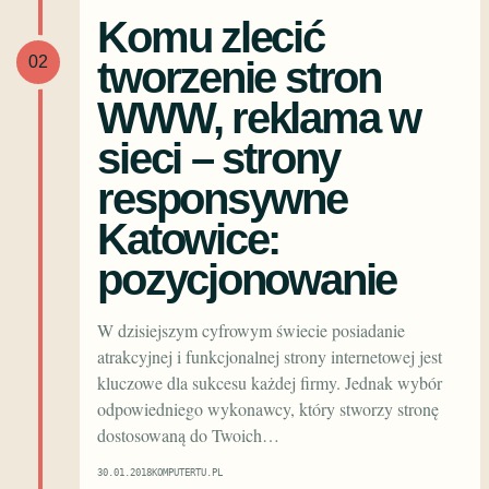
Komu zlecić
tworzenie stron
02
WWW, reklama w
sieci – strony
responsywne
Katowice:
pozycjonowanie
W dzisiejszym cyfrowym świecie posiadanie
atrakcyjnej i funkcjonalnej strony internetowej jest
kluczowe dla sukcesu każdej firmy. Jednak wybór
odpowiedniego wykonawcy, który stworzy stronę
dostosowaną do Twoich…
30.01.2018
KOMPUTERTU.PL