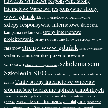
adwords warszawa
responsywne strony
responsywne strony
internetowe Warszawa
www gdańsk
sklepy internetowe oprogramowanie
sklepy responsywne internetowe
skuteczna
strony internetowe
kampania reklamowa
projektowanie
strony www
strony responsywne katowice
strony www gdańsk
chrzanów
Strony www Rzeszów
systemy cms
szerokie pozycjonowanie
szkolenia sem
warszawa
szkolenia marketing internetowy
Szkolenia SEO
szkolenia seo gdańsk
szkolenia seo
Tanie strony internetowe Wrocław
gdynia
śródmieście
tworzenie aplikacji mobilnych
Tworzenie mobilnych stron
tworzenie sklepów internetowych
tworzenie stron internetowych białystok
gdańsk
tworzenie
stron internetowych Sanok
zespół
zaprojektowanie strony internetowej