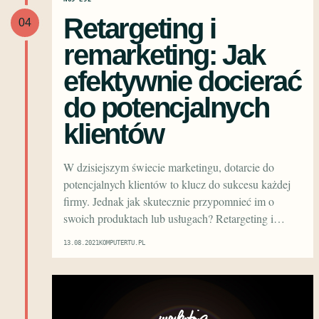
Retargeting i
04
remarketing: Jak
efektywnie docierać
do potencjalnych
klientów
W dzisiejszym świecie marketingu, dotarcie do
potencjalnych klientów to klucz do sukcesu każdej
firmy. Jednak jak skutecznie przypomnieć im o
swoich produktach lub usługach? Retargeting i…
13.08.2021
KOMPUTERTU.PL