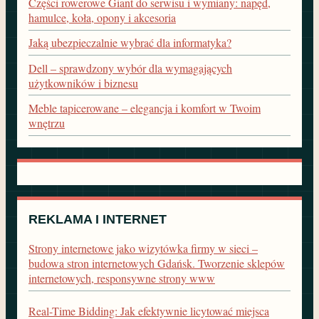
Części rowerowe Giant do serwisu i wymiany: napęd,
hamulce, koła, opony i akcesoria
Jaką ubezpieczalnie wybrać dla informatyka?
Dell – sprawdzony wybór dla wymagających
użytkowników i biznesu
Meble tapicerowane – elegancja i komfort w Twoim
wnętrzu
REKLAMA I INTERNET
Strony internetowe jako wizytówka firmy w sieci –
budowa stron internetowych Gdańsk. Tworzenie sklepów
internetowych, responsywne strony www
Real-Time Bidding: Jak efektywnie licytować miejsca