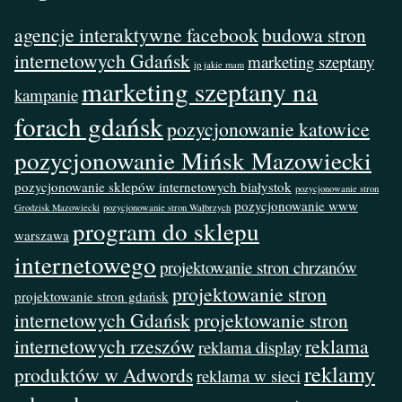
agencje interaktywne facebook
budowa stron
internetowych Gdańsk
marketing szeptany
ip jakie mam
marketing szeptany na
kampanie
forach gdańsk
pozycjonowanie katowice
pozycjonowanie Mińsk Mazowiecki
pozycjonowanie sklepów internetowych białystok
pozycjonowanie stron
pozycjonowanie www
Grodzisk Mazowiecki
pozycjonowanie stron Wałbrzych
program do sklepu
warszawa
internetowego
projektowanie stron chrzanów
projektowanie stron
projektowanie stron gdańsk
internetowych Gdańsk
projektowanie stron
internetowych rzeszów
reklama
reklama display
reklamy
produktów w Adwords
reklama w sieci