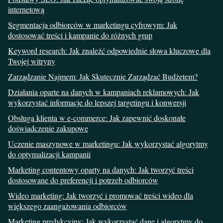
internetową
Segmentacja odbiorców w marketingu cyfrowym: Jak
dostosować treści i kampanie do różnych grup
Keyword research: Jak znaleźć odpowiednie słowa kluczowe dla
Twojej witryny
Zarządzanie Najmem: Jak Skutecznie Zarządzać Budżetem?
Działania oparte na danych w kampaniach reklamowych: Jak
wykorzystać informacje do lepszej targetingu i konwersji
Obsługa klienta w e-commerce: Jak zapewnić doskonałe
doświadczenie zakupowe
Uczenie maszynowe w marketingu: Jak wykorzystać algorytmy
do optymalizacji kampanii
Marketing contentowy oparty na danych: Jak tworzyć treści
dostosowane do preferencji i potrzeb odbiorców
Wideo marketing: Jak tworzyć i promować treści wideo dla
większego zaangażowania odbiorców
Marketing predykcyjny: Jak wykorzystać dane i algorytmy do