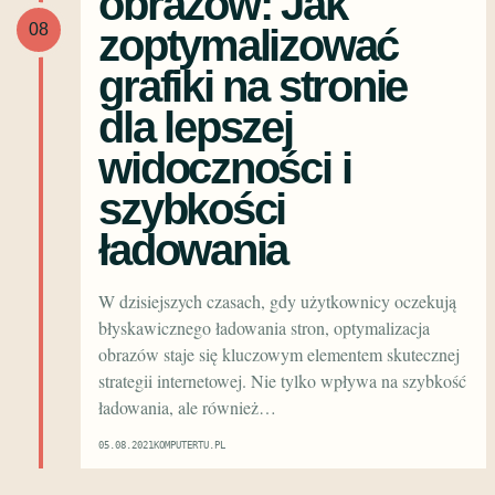
obrazów: Jak
08
zoptymalizować
grafiki na stronie
dla lepszej
widoczności i
szybkości
ładowania
W dzisiejszych czasach, gdy użytkownicy oczekują
błyskawicznego ładowania stron, optymalizacja
obrazów staje się kluczowym elementem skutecznej
strategii internetowej. Nie tylko wpływa na szybkość
ładowania, ale również…
05.08.2021
KOMPUTERTU.PL