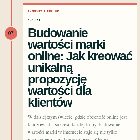
INTERNET I REKLAMA
N62·E74
Budowanie
07
wartości marki
online: Jak kreować
unikalną
propozycję
wartości dla
klientów
W dzisiejszym świecie, gdzie obecność online jest
kluczowa dla sukcesu każdej firmy, budowanie
wartości marki w internecie staje się nie tylko
wyzwaniem, ale i koniecznością. Klienci…