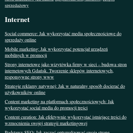
sprzedażowy
Internet
Social commerce: Jak wykorzystać media społecznościowe do
sprzedaży online
Mobile marketing: Jak wykorzystać potencjał urządzeń
mobilnych w promocji
Strony internetowe jako wizytówka firmy w sieci – budowa stron
internetowych Gdańsk. Tworzenie sklepów internetowych,
responsywne strony www
Strategie reklamy natywnej: Jak w naturalny sposób docierać do
użytkowników online
Content marketing na platformach społecznościowych: Jak
wykorzystać social media do promocji treści
Content curation: Jak efektywnie wykorzystać istniejące treści do
wzmocnienia swojej strategii marketingowej
Podstawy SEO: Jak zacząć optymalizować swoją stronę