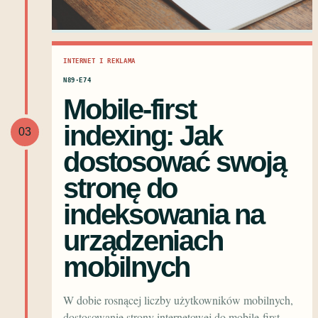
INTERNET I REKLAMA
N89·E74
Mobile-first
indexing: Jak
03
dostosować swoją
stronę do
indeksowania na
urządzeniach
mobilnych
W dobie rosnącej liczby użytkowników mobilnych,
dostosowanie strony internetowej do mobile-first