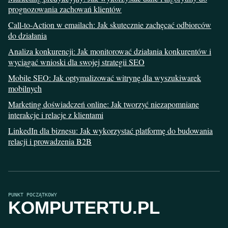
prognozowania zachowań klientów
Call-to-Action w emailach: Jak skutecznie zachęcać odbiorców
do działania
Analiza konkurencji: Jak monitorować działania konkurentów i
wyciągać wnioski dla swojej strategii SEO
Mobile SEO: Jak optymalizować witrynę dla wyszukiwarek
mobilnych
Marketing doświadczeń online: Jak tworzyć niezapomniane
interakcje i relacje z klientami
LinkedIn dla biznesu: Jak wykorzystać platformę do budowania
relacji i prowadzenia B2B
PUNKT POCZĄTKOWY
KOMPUTERTU.PL