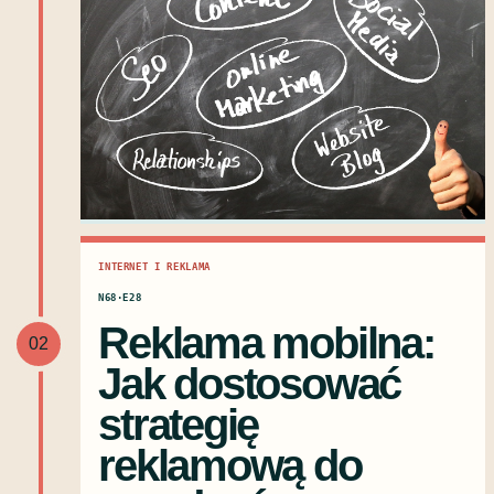
INTERNET I REKLAMA
N68·E28
Reklama mobilna:
02
Jak dostosować
strategię
reklamową do