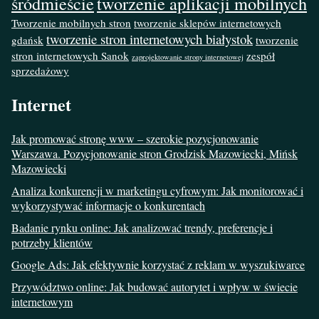
śródmieście
tworzenie aplikacji mobilnych
Tworzenie mobilnych stron
tworzenie sklepów internetowych
tworzenie stron internetowych białystok
gdańsk
tworzenie
stron internetowych Sanok
zespół
zaprojektowanie strony internetowej
sprzedażowy
Internet
Jak promować stronę www – szerokie pozycjonowanie
Warszawa. Pozycjonowanie stron Grodzisk Mazowiecki, Mińsk
Mazowiecki
Analiza konkurencji w marketingu cyfrowym: Jak monitorować i
wykorzystywać informacje o konkurentach
Badanie rynku online: Jak analizować trendy, preferencje i
potrzeby klientów
Google Ads: Jak efektywnie korzystać z reklam w wyszukiwarce
Przywództwo online: Jak budować autorytet i wpływ w świecie
internetowym