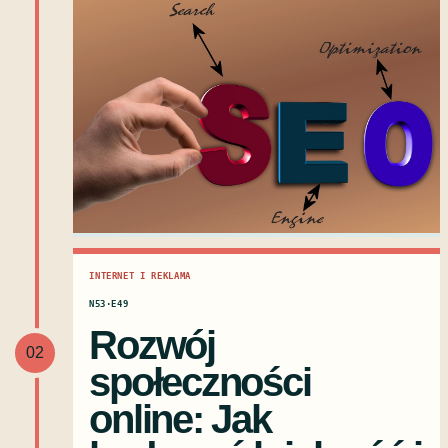
INTERNET I REKLAMA
N53·E49
Rozwój
02
społeczności
online: Jak