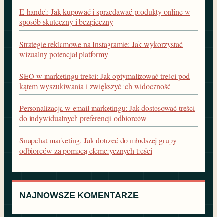
E-handel: Jak kupować i sprzedawać produkty online w
sposób skuteczny i bezpieczny
Strategie reklamowe na Instagramie: Jak wykorzystać
wizualny potencjał platformy
SEO w marketingu treści: Jak optymalizować treści pod
kątem wyszukiwania i zwiększyć ich widoczność
Personalizacja w email marketingu: Jak dostosować treści
do indywidualnych preferencji odbiorców
Snapchat marketing: Jak dotrzeć do młodszej grupy
odbiorców za pomocą efemerycznych treści
NAJNOWSZE KOMENTARZE