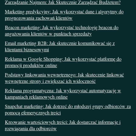
Zarządzanie Najmem: Jak Skutecznie Zarządzać Budżetem?
Marketing predykcyjny: Jak wykorzystać dane i algorytmy do
prognozowania zachowań klientów
Beacon marketing: Jak wykorzystać technologię beacon do
angażowania klientów w punktach sprzedaży
Email marketing B2B: Jak skutecznie komunikować się z
klientami biznesowymi
Reklama w Google Shopping: Jak wykorzystać platformę do
promocji produktów online
Podstawy linkowania wewnętrznego: Jak skutecznie linkować
wewnętrzne strony i zwiększać ich widoczność
Reklama programatyczna: Jak wykorzystać automatyzację w
kampaniach reklamowych online
Snapchat marketing: Jak dotrzeć do młodszej grupy odbiorców za
pomocą efemerycznych treści
Kreowanie wartościowych treści: Jak dostarczać informacje i
rozwiązania dla odbiorców