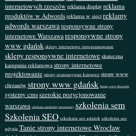
internetowych rzeszów
reklama
reklama display
reklamy
produktów w Adwords
reklama w sieci
adwords warszawa
responsywne strony
responsywne strony
internetowe Warszawa
www gdańsk
sklepy internetowe oprogramowanie
sklepy responsywne internetowe
skuteczna
strony internetowe
kampania reklamowa
projektowanie
strony www
strony responsywne katowice
strony www gdańsk
chrzanów
Strony www Rzeszów
systemy cms
szerokie pozycjonowanie
szkolenia sem
warszawa
szkolenia marketing internetowy
Szkolenia SEO
szkolenia seo gdańsk
szkolenia seo
Tanie strony internetowe Wrocław
gdynia