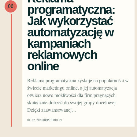
programatyczna:
06
Jak wykorzystać
automatyzację w
kampaniach
reklamowych
online
Reklama programatyczna zyskuje na popularności w
świecie marketingu online, a jej automatyzacja
otwiera nowe możliwości dla firm pragnących
skutecznie dotrzeć do swojej grupy docelowej.
Dzięki zaawansowanej…
04.02.2021
KOMPUTERTU.PL