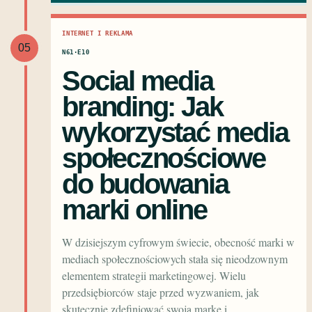
INTERNET I REKLAMA
05
N61·E10
Social media
branding: Jak
wykorzystać media
społecznościowe
do budowania
marki online
W dzisiejszym cyfrowym świecie, obecność marki w
mediach społecznościowych stała się nieodzownym
elementem strategii marketingowej. Wielu
przedsiębiorców staje przed wyzwaniem, jak
skutecznie zdefiniować swoją markę i…