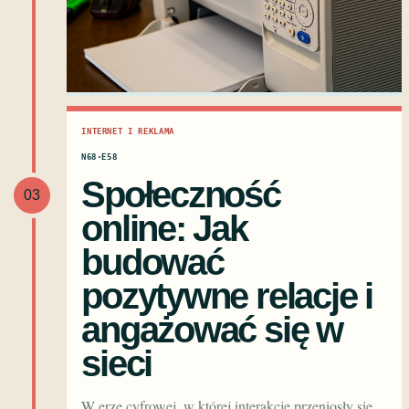
INTERNET I REKLAMA
N68·E58
Społeczność
03
online: Jak
budować
pozytywne relacje i
angażować się w
sieci
W erze cyfrowej, w której interakcje przeniosły się