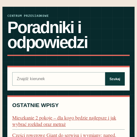
CENTRUM PRZESIADKOWE
Poradniki i
odpowiedzi
Szukaj:
Szukaj
OSTATNIE WPISY
Mieszkanie 2 pokoje – dla kogo będzie najlepsze i jak
wybrać rozkład oraz metraż
Części rowerowe Giant do serwisu i wymiany: napęd,