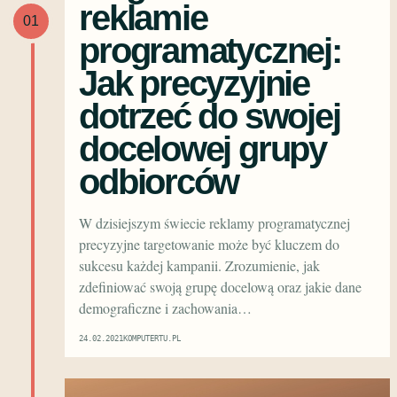
reklamie
01
programatycznej:
Jak precyzyjnie
dotrzeć do swojej
docelowej grupy
odbiorców
W dzisiejszym świecie reklamy programatycznej
precyzyjne targetowanie może być kluczem do
sukcesu każdej kampanii. Zrozumienie, jak
zdefiniować swoją grupę docelową oraz jakie dane
demograficzne i zachowania…
24.02.2021
KOMPUTERTU.PL