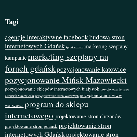
Tagi
agencje interaktywne facebook
budowa stron
internetowych Gdańsk
marketing szeptany
ip jakie mam
marketing szeptany na
kampanie
forach gdańsk
pozycjonowanie katowice
pozycjonowanie Mińsk Mazowiecki
pozycjonowanie sklepów internetowych białystok
pozycjonowanie stron
pozycjonowanie www
Grodzisk Mazowiecki
pozycjonowanie stron Wałbrzych
program do sklepu
warszawa
internetowego
projektowanie stron chrzanów
projektowanie stron
projektowanie stron gdańsk
internetowych Gdańsk
projektowanie stron