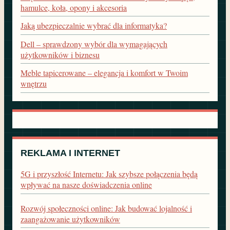
hamulce, koła, opony i akcesoria
Jaką ubezpieczalnie wybrać dla informatyka?
Dell – sprawdzony wybór dla wymagających
użytkowników i biznesu
Meble tapicerowane – elegancja i komfort w Twoim
wnętrzu
REKLAMA I INTERNET
5G i przyszłość Internetu: Jak szybsze połączenia będą
wpływać na nasze doświadczenia online
Rozwój społeczności online: Jak budować lojalność i
zaangażowanie użytkowników