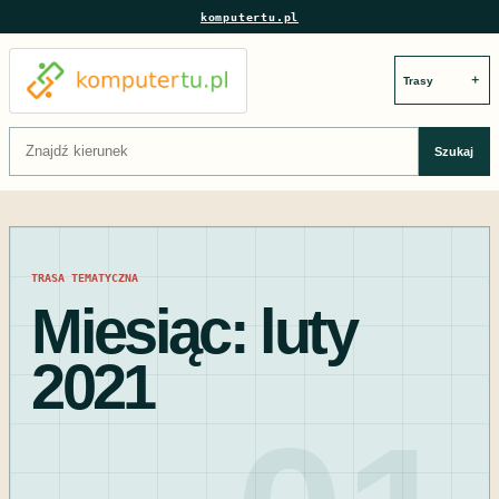
komputertu.pl
＋
Szukaj:
Szukaj
TRASA TEMATYCZNA
Miesiąc:
luty
2021