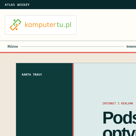
ATLAS WIEDZY
Różne
Intern
KARTA TRASY
INTERNET I REKLAMA
Pods
opty