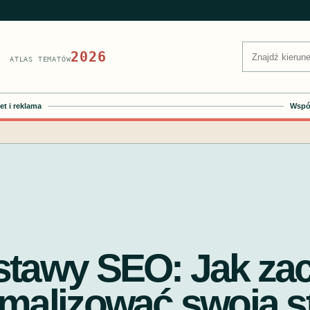
Szukaj:
2026
ATLAS TEMATÓW
et i reklama
Współ
tawy SEO: Jak za
malizować swoją s