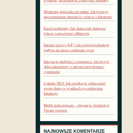
wybierać, prezentować i opisywać produkty
Marketing doświadczeń online: Jak tworzyć
niezapomniane interakcje i relacje z klientami
Email marketing: Jak skutecznie budować
relacje i angażować odbiorców
Internet rzeczy (IoT): Jak rozwój technologii
wpływa na nasze codzienne życie
Integracja platform e-commerce: Jak łączyć
sklep internetowy z innymi narzędziami i
systemami
Lokalne SEO: Jak zwiększyć widoczność
swojej firmy w wynikach wyszukiwania
lokalnego
Meble tapicerowane – elegancja i komfort w
Twoim wnętrzu
NAJNOWSZE KOMENTARZE