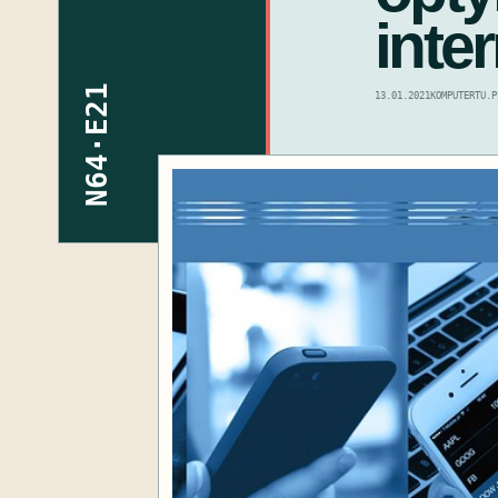
inte
N64·E21
13.01.2021
KOMPUTERTU.P