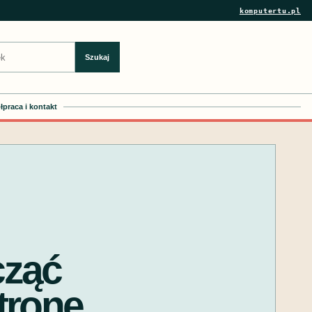
komputertu.pl
Szukaj
praca i kontakt
cząć
tronę