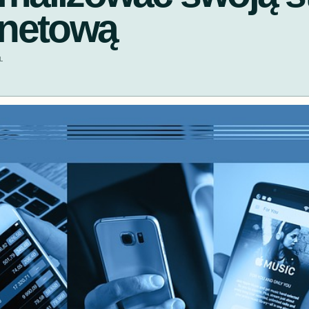
rnetową
L