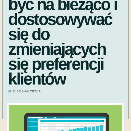
być na bieżąco i
dostosowywać
się do
zmieniających
się preferencji
klientów
02.03.2022
KOMPUTERTU.PL