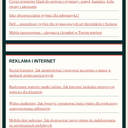
Części rowerowe Giant do serwisu i wymiany: napęd, hamulce, koła,
opony i akcesoria
Jaką ubezpieczalnie wybrać dla informatyka?
Dell – sprawdzony wybór dla wymagających użytkowników i biznesu
Meble tapicerowane – elegancja i komfort w Twoim wnętrzu
REKLAMA I INTERNET
Social listening: Jak monitorować i reagować na opinie o marce w
mediach społecznościowych
Budowanie wartości marki online: Jak kreować unikalną propozycję
wartości dla klientów
Wideo marketing: Jak tworzyć i promować treści wideo dla większego
zaangażowania odbiorców
Mobile-first indexing: Jak dostosować swoją stronę do indeksowania
na urządzeniach mobilnych