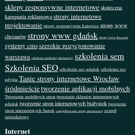
sklepy responsywne internetowe
skuteczna
strony internetowe
kampania reklamowa
projektowanie
strony www
strony responsywne katowice
strony www gdańsk
chrzanów
Strony www Rzeszów
systemy cms
szerokie pozycjonowanie
szkolenia sem
warszawa
szkolenia marketing internetowy
Szkolenia SEO
szkolenia seo gdańsk
szkolenia seo
Tanie strony internetowe Wrocław
gdynia
śródmieście
tworzenie aplikacji mobilnych
Tworzenie mobilnych stron
tworzenie sklepów internetowych
tworzenie stron internetowych białystok
gdańsk
tworzenie
stron internetowych Sanok
zespół
zaprojektowanie strony internetowej
sprzedażowy
Internet