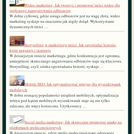
Wideo marketing: Jak tworzyć i promować treści wideo dla
większego zaangażowania odbiorców
W dobie cyfrowej, gdzie uwaga odbiorców jest na wagę złota, wideo
marketing zyskuje na znaczeniu jak nigdy dotąd. Wykorzystanie
dynamicznych treści …
Storytelling w marketingu treści: Jak opowiadać historie,
które angażują i inspirują
W dzisiejszym świecie marketingu, gdzie konkurencja jest ogromna,
umiejętność skutecznego angażowania odbiorców staje się kluczowa.
Storytelling, czyli sztuka opowiadania historii, zyskuje …
Mobile SEO: Jak optymalizować witrynę dla wyszukiwarek
mobilnych
W dobie rosnącej popularności urządzeń mobilnych, optymalizacja
witryn pod kątem mobilnych wyszukiwarek staje się nie tylko
zalecana, ale wręcz konieczna. Użytkownicy …
Social media marketing: Jak skutecznie promować markę na
platformach społecznościowych
W dzisiejszym świecie, gdzie media społecznościowe odgrywają