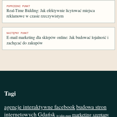
Nawigacja
POPRZEDNI PUNKT
Real-Time Bidding: Jak efektywnie licytować miejsca
wpisu
reklamowe w czasie rzeczywistym
NASTĘPNY PUNKT
E-mail marketing dla sklepów online: Jak budować lojalność i
zachęcać do zakupów
Tagi
agencje interaktywne facebook
budowa stron
internetowych Gdańsk
marketing szeptany
ip jakie mam