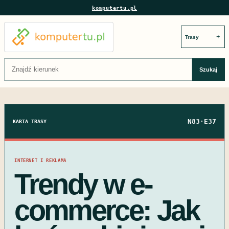
komputertu.pl
＋
Szukaj:
Szukaj
N83·E37
KARTA TRASY
INTERNET I REKLAMA
Trendy w e-
commerce: Jak