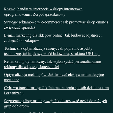
Rozwój handlu w internecie – sklepy internetowe
oprogramowanie. Zespół sprzedażowy
Strategie reklamowe w e-commerce: Jak promować sklep online i
zwiększać sprzedaż
E-mail marketing dla sklepów online: Jak budować lojalność i
zachęcać do zakupów
Techniczna optymalizacja strony: Jak poprawić aspekty
techniczne, takie jak szybkość ładowania, struktura URL itp.
Remarketing dynamiczny: Jak wykorzystać personalizowane
reklamy dla większej skuteczności
Optymalizacja meta tagów: Jak tworzyć efektywne i atrakcyjne
metadane
Cyfrowa transformacja: Jak Internet zmienia sposób działania firm
i organizacji
Segmentacja listy mailingowej: Jak dostosować treści do różnych
grup odbiorców