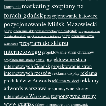
marketing szeptany na
kampanie
forach gdańsk
pozycjonowanie katowice
pozycjonowanie Mińsk Mazowiecki
pozycjonowanie sklepów internetowych białystok
pozycjonowanie stron
pozycjonowanie www
Grodzisk Mazowiecki
pozycjonowanie stron Wałbrzych
program do sklepu
warszawa
internetowego
projektowanie stron chrzanów
projektowanie stron
projektowanie stron gdańsk
internetowych Gdańsk
projektowanie stron
internetowych rzeszów
reklama
reklama display
reklamy
produktów w Adwords
reklama w sieci
adwords warszawa
responsywne strony
responsywne strony
internetowe Warszawa
www gdańsk
sklepy internetowe oprogramowanie