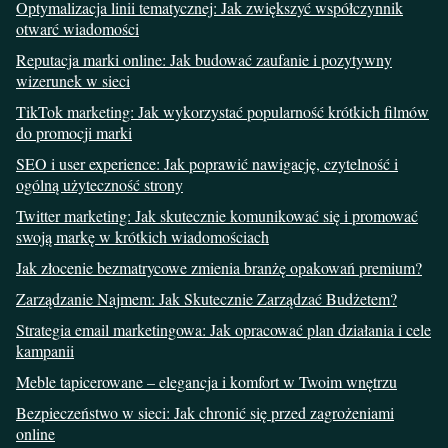
Optymalizacja linii tematycznej: Jak zwiększyć współczynnik
otwarć wiadomości
Reputacja marki online: Jak budować zaufanie i pozytywny
wizerunek w sieci
TikTok marketing: Jak wykorzystać popularność krótkich filmów
do promocji marki
SEO i user experience: Jak poprawić nawigację, czytelność i
ogólną użyteczność strony
Twitter marketing: Jak skutecznie komunikować się i promować
swoją markę w krótkich wiadomościach
Jak złocenie bezmatrycowe zmienia branżę opakowań premium?
Zarządzanie Najmem: Jak Skutecznie Zarządzać Budżetem?
Strategia email marketingowa: Jak opracować plan działania i cele
kampanii
Meble tapicerowane – elegancja i komfort w Twoim wnętrzu
Bezpieczeństwo w sieci: Jak chronić się przed zagrożeniami
online