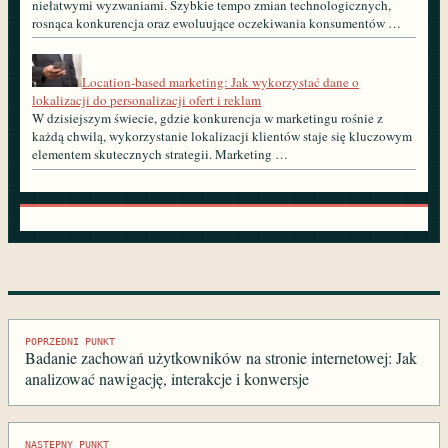
niełatwymi wyzwaniami. Szybkie tempo zmian technologicznych,
rosnąca konkurencja oraz ewoluujące oczekiwania konsumentów …
Location-based marketing: Jak wykorzystać dane o
lokalizacji do personalizacji ofert i reklam
W dzisiejszym świecie, gdzie konkurencja w marketingu rośnie z
każdą chwilą, wykorzystanie lokalizacji klientów staje się kluczowym
elementem skutecznych strategii. Marketing …
Nawigacja
POPRZEDNI PUNKT
Badanie zachowań użytkowników na stronie internetowej: Jak
wpisu
analizować nawigację, interakcje i konwersje
NASTĘPNY PUNKT