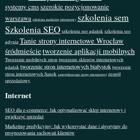
systemy cms
szerokie pozycjonowanie
szkolenia sem
warszawa
szkolenia marketing internetowy
Szkolenia SEO
szkolenia seo gdańsk
szkolenia seo
Tanie strony internetowe Wrocław
gdynia
śródmieście
tworzenie aplikacji mobilnych
Tworzenie mobilnych stron
tworzenie sklepów internetowych
tworzenie stron internetowych białystok
gdańsk
tworzenie
stron internetowych Sanok
zespół
zaprojektowanie strony internetowej
sprzedażowy
Internet
SEO dla e-commerce: Jak optymalizować sklep internetowy i
zwiększyć sprzedaż
Marketing predykcyjny: Jak wykorzystać dane i algorytmy do
prognozowania zachowań klientów