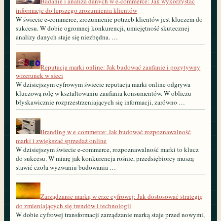
Badanie i analiza danych w e-commerce: Jak wykorzystać
informacje do lepszego zrozumienia klientów
W świecie e-commerce, zrozumienie potrzeb klientów jest kluczem do
sukcesu. W dobie ogromnej konkurencji, umiejętność skutecznej
analizy danych staje się niezbędna. …
Reputacja marki online: Jak budować zaufanie i pozytywny
wizerunek w sieci
W dzisiejszym cyfrowym świecie reputacja marki online odgrywa
kluczową rolę w kształtowaniu zaufania konsumentów. W obliczu
błyskawicznie rozprzestrzeniających się informacji, zarówno …
Branding w e-commerce: Jak budować rozpoznawalność
marki i zwiększać sprzedaż online
W dzisiejszym świecie e-commerce, rozpoznawalność marki to klucz
do sukcesu. W miarę jak konkurencja rośnie, przedsiębiorcy muszą
stawić czoła wyzwaniu budowania …
Zarządzanie marką w erze cyfrowej: Jak dostosować strategię
do zmieniających się trendów i technologii
W dobie cyfrowej transformacji zarządzanie marką staje przed nowymi,