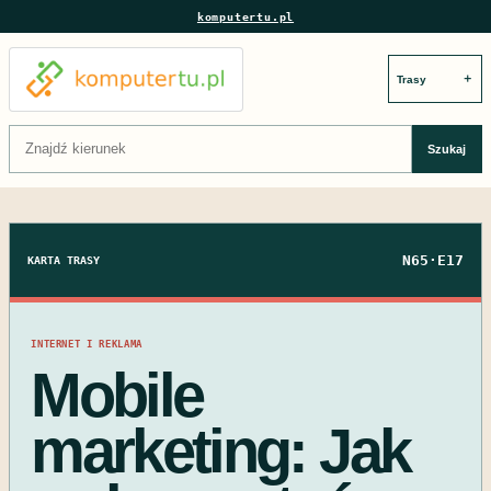
komputertu.pl
＋
Szukaj:
Szukaj
N65·E17
KARTA TRASY
INTERNET I REKLAMA
Mobile
marketing: Jak