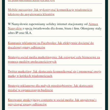
Mobile messaging: Jak wykorzystać komunikację wiadomością
tekstową do angażowania klientów
W Namysłowie zapewniamy solidny internet stacjonarny od
Airmax
Namysłów
z opcją światłowodu dla domu, biura i firm. Oferujemy stały
adres IP oraz SLA.
Kampanie reklamowe na Facebooku: Jak efektywnie docierać do
docelowej grupy odbiorców
Strategia social media marketingowa: Jak osiągnąć cele biznesowe za
pomocą mediów społecznościowych
Twitter marketing: Jak skutecznie komunikować się i promować swoją
markę w krótkich wiadomościach
Strategie reklamowe dla małych przedsiębiorstw: Jak skutecznie
działać w ograniczonym budżecie
Kreowanie atrakcyjnego contentu w social media: Jak angażować i
przyciągać uwagę odbiorców