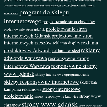
pozycjonowanie stron
pozycjonowanie www
Grodzisk Mazowiecki
pozycjonowanie stron Wałbrzych
program do sklepu
warszawa
internetowego
projektowanie stron chrzanów
projektowanie stron
projektowanie stron gdańsk
internetowych Gdańsk
projektowanie stron
internetowych rzeszów
reklama
reklama display
reklamy
produktów w Adwords
reklama w sieci
adwords warszawa
responsywne strony
responsywne strony
internetowe Warszawa
www gdańsk
sklepy internetowe oprogramowanie
sklepy responsywne internetowe
skuteczna
strony internetowe
kampania reklamowa
projektowanie
strony www
strony responsywne katowice
strony www gdańsk
chrzanów
Strony www Rzeszów