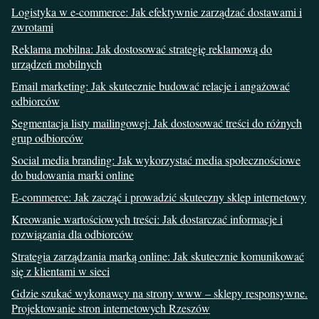
Logistyka w e-commerce: Jak efektywnie zarządzać dostawami i
zwrotami
Reklama mobilna: Jak dostosować strategię reklamową do
urządzeń mobilnych
Email marketing: Jak skutecznie budować relacje i angażować
odbiorców
Segmentacja listy mailingowej: Jak dostosować treści do różnych
grup odbiorców
Social media branding: Jak wykorzystać media społecznościowe
do budowania marki online
E-commerce: Jak zacząć i prowadzić skuteczny sklep internetowy
Kreowanie wartościowych treści: Jak dostarczać informacje i
rozwiązania dla odbiorców
Strategia zarządzania marką online: Jak skutecznie komunikować
się z klientami w sieci
Gdzie szukać wykonawcy na strony www – sklepy responsywne.
Projektowanie stron internetowych Rzeszów