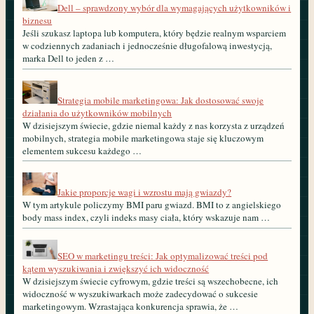
Dell – sprawdzony wybór dla wymagających użytkowników i
biznesu
Jeśli szukasz laptopa lub komputera, który będzie realnym wsparciem
w codziennych zadaniach i jednocześnie długofalową inwestycją,
marka Dell to jeden z …
Strategia mobile marketingowa: Jak dostosować swoje
działania do użytkowników mobilnych
W dzisiejszym świecie, gdzie niemal każdy z nas korzysta z urządzeń
mobilnych, strategia mobile marketingowa staje się kluczowym
elementem sukcesu każdego …
Jakie proporcje wagi i wzrostu mają gwiazdy?
W tym artykule policzymy BMI paru gwiazd. BMI to z angielskiego
body mass index, czyli indeks masy ciała, który wskazuje nam …
SEO w marketingu treści: Jak optymalizować treści pod
kątem wyszukiwania i zwiększyć ich widoczność
W dzisiejszym świecie cyfrowym, gdzie treści są wszechobecne, ich
widoczność w wyszukiwarkach może zadecydować o sukcesie
marketingowym. Wzrastająca konkurencja sprawia, że …