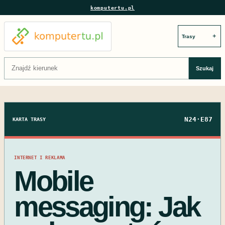
komputertu.pl
＋
Szukaj:
Szukaj
N24·E87
KARTA TRASY
INTERNET I REKLAMA
Mobile
messaging: Jak