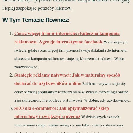
i lepiej zaspokajać potrzeby klientów.
W Tym Temacie Również:
Coraz więcej firm w internecie: skuteczna kampania
reklamowa. Agencje interaktywne facebook
W dzisiejszym
świecie, gdzie coraz więcej firm przenosi swoje działania do internetu,
skuteczna kampania reklamowa staje się kluczem do sukcesu. Warto
zainwestować...
Strategie reklamy natywnej: Jak w naturalny sposób
docierać do użytkowników online
Reklama natywna staje się
coraz bardziej popularnym rozwiązaniem w świecie marketingu online,
a jej skuteczność nie podlega wątpliwości. W dobie, gdy użytkownicy...
SEO dla e-commerce: Jak optymalizować sklep
internetowy i zwiększyć sprzedaż
W dzisiejszych czasach,
prowadzenie sklepu internetowego to nie tylko kwestia oferowania