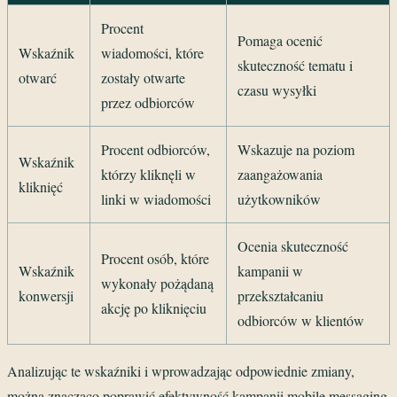
Procent
Pomaga ocenić
Wskaźnik
wiadomości, które
skuteczność tematu i
otwarć
zostały otwarte
czasu wysyłki
przez odbiorców
Procent odbiorców,
Wskazuje na poziom
Wskaźnik
którzy kliknęli w
zaangażowania
kliknięć
linki w wiadomości
użytkowników
Ocenia skuteczność
Procent osób, które
Wskaźnik
kampanii w
wykonały pożądaną
konwersji
przekształcaniu
akcję po kliknięciu
odbiorców w klientów
Analizując te wskaźniki i wprowadzając odpowiednie zmiany,
można znacząco poprawić efektywność kampanii mobile messaging