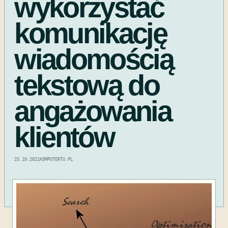
wykorzystać
komunikację
wiadomością
tekstową do
angażowania
klientów
25.10.2021
KOMPUTERTU.PL