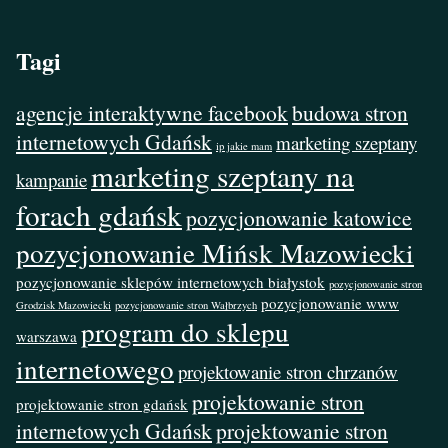
Tagi
agencje interaktywne facebook
budowa stron
internetowych Gdańsk
marketing szeptany
ip jakie mam
marketing szeptany na
kampanie
forach gdańsk
pozycjonowanie katowice
pozycjonowanie Mińsk Mazowiecki
pozycjonowanie sklepów internetowych białystok
pozycjonowanie stron
pozycjonowanie www
Grodzisk Mazowiecki
pozycjonowanie stron Wałbrzych
program do sklepu
warszawa
internetowego
projektowanie stron chrzanów
projektowanie stron
projektowanie stron gdańsk
internetowych Gdańsk
projektowanie stron