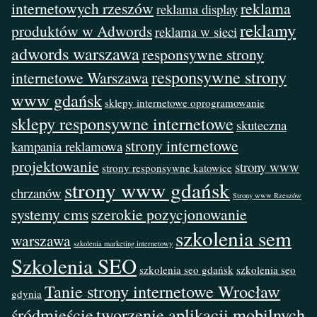
internetowych rzeszów
reklama
reklama display
reklamy
produktów w Adwords
reklama w sieci
adwords warszawa
responsywne strony
responsywne strony
internetowe Warszawa
www gdańsk
sklepy internetowe oprogramowanie
sklepy responsywne internetowe
skuteczna
strony internetowe
kampania reklamowa
projektowanie
strony www
strony responsywne katowice
strony www gdańsk
chrzanów
Strony www Rzeszów
systemy cms
szerokie pozycjonowanie
szkolenia sem
warszawa
szkolenia marketing internetowy
Szkolenia SEO
szkolenia seo gdańsk
szkolenia seo
Tanie strony internetowe Wrocław
gdynia
śródmieście
tworzenie aplikacji mobilnych