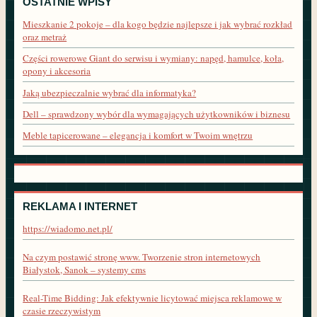
OSTATNIE WPISY
Mieszkanie 2 pokoje – dla kogo będzie najlepsze i jak wybrać rozkład
oraz metraż
Części rowerowe Giant do serwisu i wymiany: napęd, hamulce, koła,
opony i akcesoria
Jaką ubezpieczalnie wybrać dla informatyka?
Dell – sprawdzony wybór dla wymagających użytkowników i biznesu
Meble tapicerowane – elegancja i komfort w Twoim wnętrzu
REKLAMA I INTERNET
https://wiadomo.net.pl/
Na czym postawić stronę www. Tworzenie stron internetowych
Białystok, Sanok – systemy cms
Real-Time Bidding: Jak efektywnie licytować miejsca reklamowe w
czasie rzeczywistym