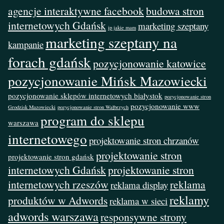
agencje interaktywne facebook
budowa stron
internetowych Gdańsk
marketing szeptany
ip jakie mam
marketing szeptany na
kampanie
forach gdańsk
pozycjonowanie katowice
pozycjonowanie Mińsk Mazowiecki
pozycjonowanie sklepów internetowych białystok
pozycjonowanie stron
pozycjonowanie www
Grodzisk Mazowiecki
pozycjonowanie stron Wałbrzych
program do sklepu
warszawa
internetowego
projektowanie stron chrzanów
projektowanie stron
projektowanie stron gdańsk
internetowych Gdańsk
projektowanie stron
internetowych rzeszów
reklama
reklama display
reklamy
produktów w Adwords
reklama w sieci
adwords warszawa
responsywne strony