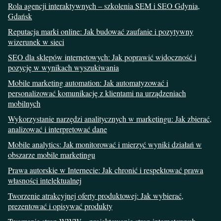
Rola agencji interaktywnych – szkolenia SEM i SEO Gdynia,
Gdańsk
Reputacja marki online: Jak budować zaufanie i pozytywny
wizerunek w sieci
SEO dla sklepów internetowych: Jak poprawić widoczność i
pozycję w wynikach wyszukiwania
Mobile marketing automation: Jak automatyzować i
personalizować komunikację z klientami na urządzeniach
mobilnych
Wykorzystanie narzędzi analitycznych w marketingu: Jak zbierać,
analizować i interpretować dane
Mobile analytics: Jak monitorować i mierzyć wyniki działań w
obszarze mobile marketingu
Prawa autorskie w Internecie: Jak chronić i respektować prawa
własności intelektualnej
Tworzenie atrakcyjnej oferty produktowej: Jak wybierać,
prezentować i opisywać produkty