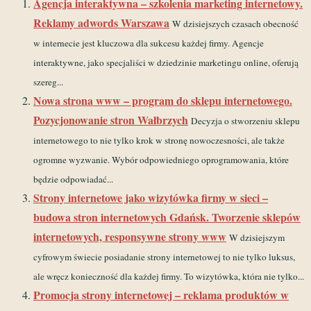
Agencja interaktywna – szkolenia marketing internetowy.
Reklamy adwords Warszawa
W dzisiejszych czasach obecność
w internecie jest kluczowa dla sukcesu każdej firmy. Agencje
interaktywne, jako specjaliści w dziedzinie marketingu online, oferują
szereg...
Nowa strona www – program do sklepu internetowego.
Pozycjonowanie stron Wałbrzych
Decyzja o stworzeniu sklepu
internetowego to nie tylko krok w stronę nowoczesności, ale także
ogromne wyzwanie. Wybór odpowiedniego oprogramowania, które
będzie odpowiadać...
Strony internetowe jako wizytówka firmy w sieci –
budowa stron internetowych Gdańsk. Tworzenie sklepów
internetowych, responsywne strony www
W dzisiejszym
cyfrowym świecie posiadanie strony internetowej to nie tylko luksus,
ale wręcz konieczność dla każdej firmy. To wizytówka, która nie tylko...
Promocja strony internetowej – reklama produktów w