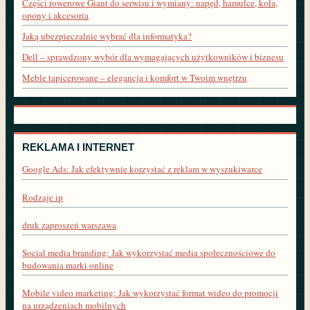
Części rowerowe Giant do serwisu i wymiany: napęd, hamulce, koła,
opony i akcesoria
Jaką ubezpieczalnie wybrać dla informatyka?
Dell – sprawdzony wybór dla wymagających użytkowników i biznesu
Meble tapicerowane – elegancja i komfort w Twoim wnętrzu
REKLAMA I INTERNET
Google Ads: Jak efektywnie korzystać z reklam w wyszukiwarce
Rodzaje ip
druk zaproszeń warszawa
Social media branding: Jak wykorzystać media społecznościowe do
budowania marki online
Mobile video marketing: Jak wykorzystać format wideo do promocji
na urządzeniach mobilnych