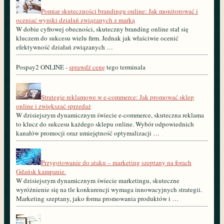
Pomiar skuteczności brandingu online: Jak monitorować i
oceniać wyniki działań związanych z marką
W dobie cyfrowej obecności, skuteczny branding online stał się
kluczem do sukcesu wielu firm. Jednak jak właściwie ocenić
efektywność działań związanych …
Pospay2 ONLINE -
sprawdź cenę
tego terminala
Strategie reklamowe w e-commerce: Jak promować sklep
online i zwiększać sprzedaż
W dzisiejszym dynamicznym świecie e-commerce, skuteczna reklama
to klucz do sukcesu każdego sklepu online. Wybór odpowiednich
kanałów promocji oraz umiejętność optymalizacji …
Przygotowanie do ataku – marketing szeptany na forach
Gdańsk kampanie.
W dzisiejszym dynamicznym świecie marketingu, skuteczne
wyróżnienie się na tle konkurencji wymaga innowacyjnych strategii.
Marketing szeptany, jako forma promowania produktów i …