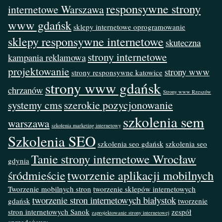
responsywne strony
internetowe Warszawa
www gdańsk
sklepy internetowe oprogramowanie
sklepy responsywne internetowe
skuteczna
strony internetowe
kampania reklamowa
projektowanie
strony www
strony responsywne katowice
strony www gdańsk
chrzanów
Strony www Rzeszów
systemy cms
szerokie pozycjonowanie
szkolenia sem
warszawa
szkolenia marketing internetowy
Szkolenia SEO
szkolenia seo gdańsk
szkolenia seo
Tanie strony internetowe Wrocław
gdynia
śródmieście
tworzenie aplikacji mobilnych
Tworzenie mobilnych stron
tworzenie sklepów internetowych
tworzenie stron internetowych białystok
gdańsk
tworzenie
stron internetowych Sanok
zespół
zaprojektowanie strony internetowej
sprzedażowy