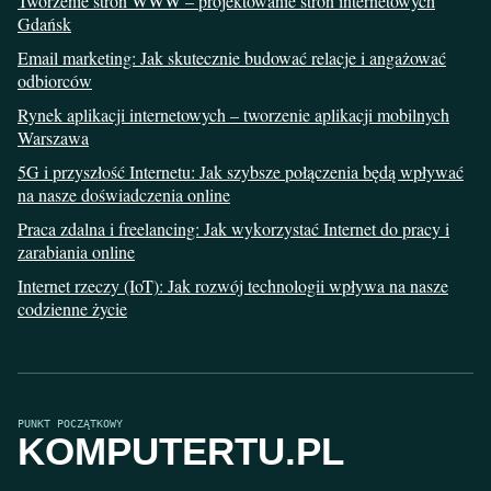
Tworzenie stron WWW – projektowanie stron internetowych
Gdańsk
Email marketing: Jak skutecznie budować relacje i angażować
odbiorców
Rynek aplikacji internetowych – tworzenie aplikacji mobilnych
Warszawa
5G i przyszłość Internetu: Jak szybsze połączenia będą wpływać
na nasze doświadczenia online
Praca zdalna i freelancing: Jak wykorzystać Internet do pracy i
zarabiania online
Internet rzeczy (IoT): Jak rozwój technologii wpływa na nasze
codzienne życie
PUNKT POCZĄTKOWY
KOMPUTERTU.PL