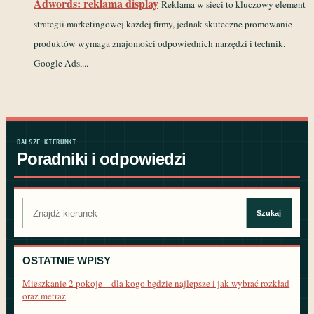
Adwords: reklama display
Reklama w sieci to kluczowy element
strategii marketingowej każdej firmy, jednak skuteczne promowanie
produktów wymaga znajomości odpowiednich narzędzi i technik.
Google Ads,...
DALSZE KIERUNKI
Poradniki i odpowiedzi
Szukaj:
Szukaj
OSTATNIE WPISY
Mieszkanie 2 pokoje – dla kogo będzie najlepsze i jak wybrać rozkład
oraz metraż