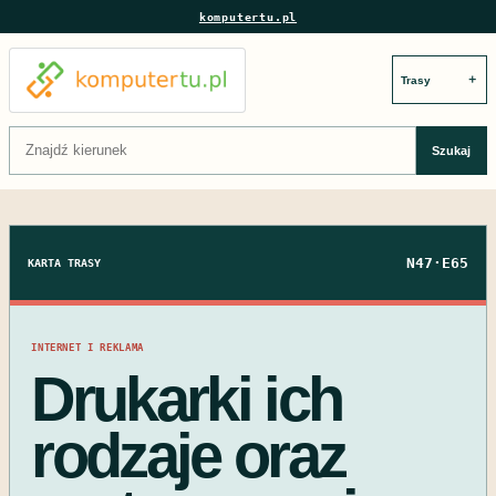
komputertu.pl
＋
Szukaj:
Szukaj
N47·E65
KARTA TRASY
INTERNET I REKLAMA
Drukarki ich
rodzaje oraz