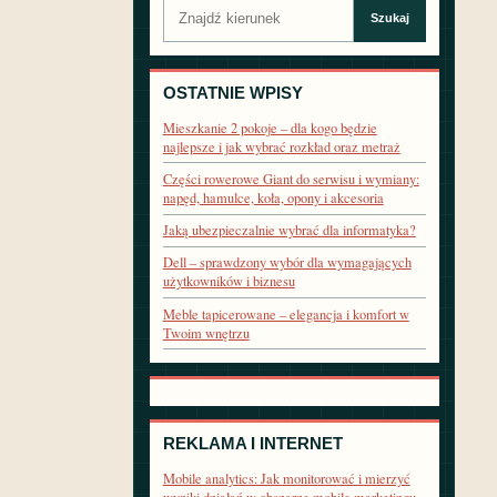
Szukaj:
Szukaj
OSTATNIE WPISY
Mieszkanie 2 pokoje – dla kogo będzie
najlepsze i jak wybrać rozkład oraz metraż
Części rowerowe Giant do serwisu i wymiany:
napęd, hamulce, koła, opony i akcesoria
Jaką ubezpieczalnie wybrać dla informatyka?
Dell – sprawdzony wybór dla wymagających
użytkowników i biznesu
Meble tapicerowane – elegancja i komfort w
Twoim wnętrzu
REKLAMA I INTERNET
Mobile analytics: Jak monitorować i mierzyć