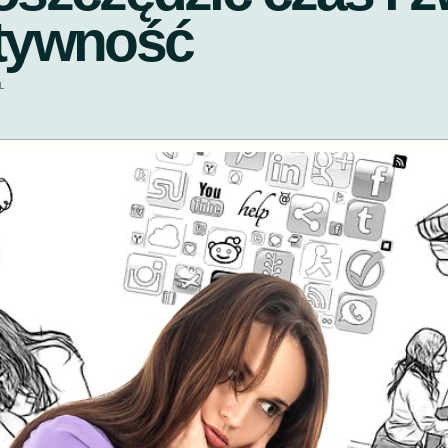
tywność
L