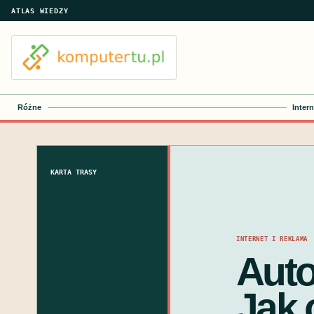
ATLAS WIEDZY
Różne
Intern
KARTA TRASY
INTERNET I REKLAMA
Auto
Jak 