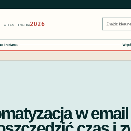
Szukaj:
2026
ATLAS TEMATÓW
et i reklama
Współ
matyzacja w email
oszczędzić czas i 