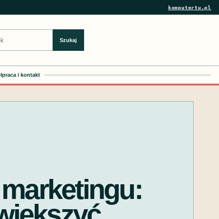
komputertu.pl
Szukaj
praca i kontakt
 marketingu:
zwiększyć