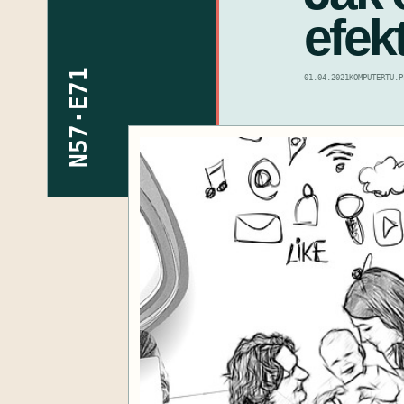
efek
N57·E71
01.04.2021
KOMPUTERTU.P