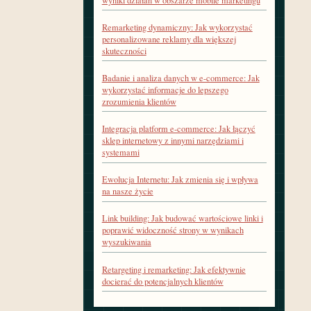
wyniki działań w obszarze mobile marketingu
Remarketing dynamiczny: Jak wykorzystać
personalizowane reklamy dla większej
skuteczności
Badanie i analiza danych w e-commerce: Jak
wykorzystać informacje do lepszego
zrozumienia klientów
Integracja platform e-commerce: Jak łączyć
sklep internetowy z innymi narzędziami i
systemami
Ewolucja Internetu: Jak zmienia się i wpływa
na nasze życie
Link building: Jak budować wartościowe linki i
poprawić widoczność strony w wynikach
wyszukiwania
Retargeting i remarketing: Jak efektywnie
docierać do potencjalnych klientów