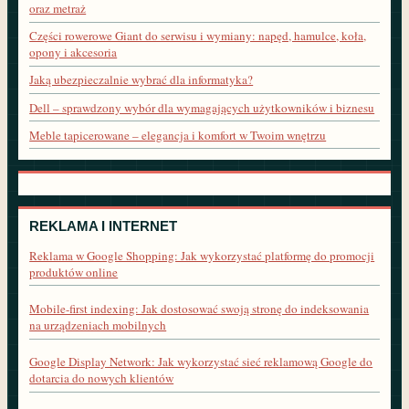
oraz metraż
Części rowerowe Giant do serwisu i wymiany: napęd, hamulce, koła,
opony i akcesoria
Jaką ubezpieczalnie wybrać dla informatyka?
Dell – sprawdzony wybór dla wymagających użytkowników i biznesu
Meble tapicerowane – elegancja i komfort w Twoim wnętrzu
REKLAMA I INTERNET
Reklama w Google Shopping: Jak wykorzystać platformę do promocji
produktów online
Mobile-first indexing: Jak dostosować swoją stronę do indeksowania
na urządzeniach mobilnych
Google Display Network: Jak wykorzystać sieć reklamową Google do
dotarcia do nowych klientów