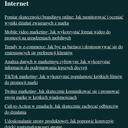
Internet
Pomiar skuteczności brandingu online: Jak monitorować i oceniać
wyniki działań związanych z marką
Mobile video marketing: Jak wykorzystać format wideo do
promocji na urządzeniach mobilnych
Trendy w e-commerce: Jak być na bieżąco i dostosowywać się do
zmieniających się preferencji klientów
Analiza danych w marketingu cyfrowym: Jak wykorzystać
informacje do podejmowania lepszych decyzji
TikTok marketing: Jak wykorzystać popularność krótkich filmów
do promocji marki
Twitter marketing: Jak skutecznie komunikować się i promować
swoją markę w krótkich wiadomościach
Call-to-Action w emailach: Jak skutecznie zachęcać odbiorców
do działania
Udoskonalanie strony produktowej: Jak poprawić konwersję
dzięki zoptymalizowanej stronie