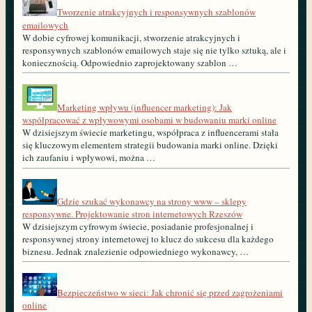
Tworzenie atrakcyjnych i responsywnych szablonów
emailowych
W dobie cyfrowej komunikacji, stworzenie atrakcyjnych i
responsywnych szablonów emailowych staje się nie tylko sztuką, ale i
koniecznością. Odpowiednio zaprojektowany szablon …
Marketing wpływu (influencer marketing): Jak
współpracować z wpływowymi osobami w budowaniu marki online
W dzisiejszym świecie marketingu, współpraca z influencerami stała
się kluczowym elementem strategii budowania marki online. Dzięki
ich zaufaniu i wpływowi, można …
Gdzie szukać wykonawcy na strony www – sklepy
responsywne. Projektowanie stron internetowych Rzeszów
W dzisiejszym cyfrowym świecie, posiadanie profesjonalnej i
responsywnej strony internetowej to klucz do sukcesu dla każdego
biznesu. Jednak znalezienie odpowiedniego wykonawcy, …
Bezpieczeństwo w sieci: Jak chronić się przed zagrożeniami
online