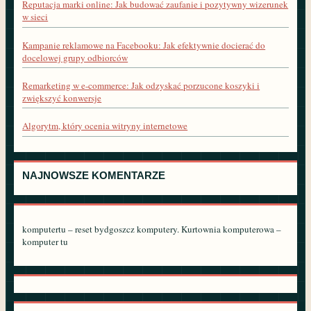
Reputacja marki online: Jak budować zaufanie i pozytywny wizerunek
w sieci
Kampanie reklamowe na Facebooku: Jak efektywnie docierać do
docelowej grupy odbiorców
Remarketing w e-commerce: Jak odzyskać porzucone koszyki i
zwiększyć konwersje
Algorytm, który ocenia witryny internetowe
NAJNOWSZE KOMENTARZE
komputertu – reset bydgoszcz komputery. Kurtownia komputerowa –
komputer tu