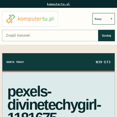
komputertu.pl
＋
Szukaj:
Szukaj
N39·E73
KARTA TRASY
pexels-
divinetechygirl-