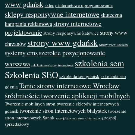
www gdańsk
sklepy internetowe oprogramowanie
sklepy responsywne internetowe
skuteczna
strony internetowe
kampania reklamowa
projektowanie
strony www
strony responsywne katowice
strony www gdańsk
chrzanów
Strony www Rzeszów
systemy cms
szerokie pozycjonowanie
szkolenia sem
warszawa
szkolenia marketing internetowy
Szkolenia SEO
szkolenia seo gdańsk
szkolenia seo
Tanie strony internetowe Wrocław
gdynia
śródmieście
tworzenie aplikacji mobilnych
Tworzenie mobilnych stron
tworzenie sklepów internetowych
tworzenie stron internetowych białystok
gdańsk
tworzenie
stron internetowych Sanok
zespół
zaprojektowanie strony internetowej
sprzedażowy