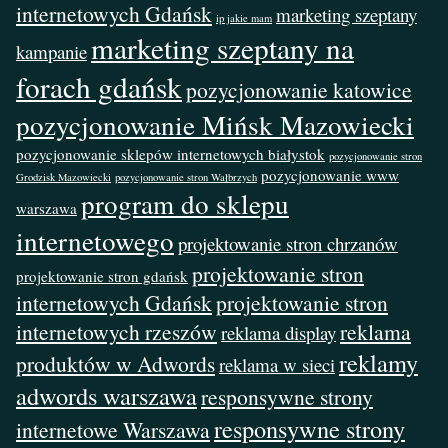
internetowych Gdańsk
marketing szeptany
ip jakie mam
marketing szeptany na
kampanie
forach gdańsk
pozycjonowanie katowice
pozycjonowanie Mińsk Mazowiecki
pozycjonowanie sklepów internetowych białystok
pozycjonowanie stron
pozycjonowanie www
Grodzisk Mazowiecki
pozycjonowanie stron Wałbrzych
program do sklepu
warszawa
internetowego
projektowanie stron chrzanów
projektowanie stron
projektowanie stron gdańsk
internetowych Gdańsk
projektowanie stron
internetowych rzeszów
reklama
reklama display
reklamy
produktów w Adwords
reklama w sieci
adwords warszawa
responsywne strony
responsywne strony
internetowe Warszawa