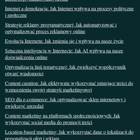
Internet a demokracja: Jak Internet wpływa na procesy polityczne
i społeczne
Strategie reklamy programatycznej: Jak automatyzować i
optymalizować proces reklamowy online
Ewolucja Internetu: Jak zmienia się i wpływa na nasze życie
Sztuczna inteligencja w Internecie: Jak AI wpływa na nasze
doświadczenia online
Optymalizacja linii tematycznej: Jak zwiększyć współczynnik
otwarć wiadomości
Content curation: Jak efektywnie wykorzystać istniejące treści do
wzmocnienia swojej strategii marketingowej
SEO dla e-commerce: Jak optymalizować sklep internetowy i
zwiększyć sprzedaż
Content marketing na platformach społecznościowych: Jak
wykorzystać social media do promocji treści
Location-based marketing: Jak wykorzystać dane o lokalizacji do
personalizacji ofert i reklam