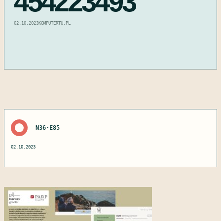
454223493
02.10.2023
KOMPUTERTU.PL
N36·E85
02.10.2023