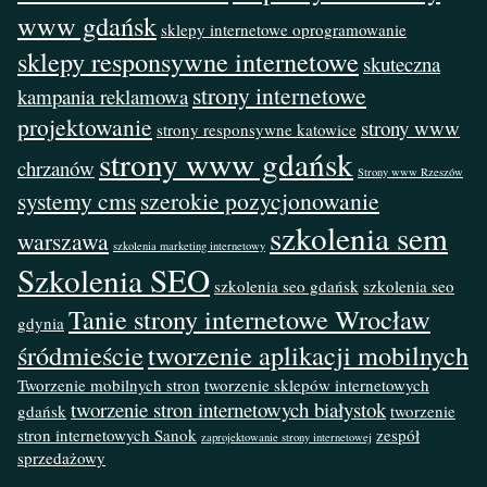
www gdańsk
sklepy internetowe oprogramowanie
sklepy responsywne internetowe
skuteczna
strony internetowe
kampania reklamowa
projektowanie
strony www
strony responsywne katowice
strony www gdańsk
chrzanów
Strony www Rzeszów
systemy cms
szerokie pozycjonowanie
szkolenia sem
warszawa
szkolenia marketing internetowy
Szkolenia SEO
szkolenia seo gdańsk
szkolenia seo
Tanie strony internetowe Wrocław
gdynia
śródmieście
tworzenie aplikacji mobilnych
Tworzenie mobilnych stron
tworzenie sklepów internetowych
tworzenie stron internetowych białystok
gdańsk
tworzenie
stron internetowych Sanok
zespół
zaprojektowanie strony internetowej
sprzedażowy