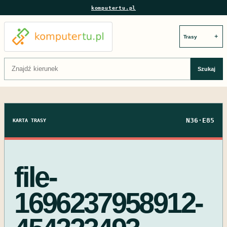
komputertu.pl
＋
Szukaj:
Szukaj
N36·E85
KARTA TRASY
file-
1696237958912-