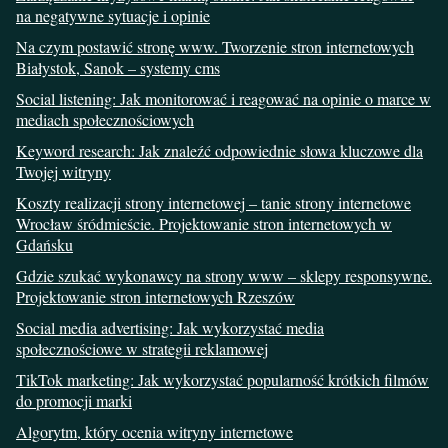
na negatywne sytuacje i opinie
Na czym postawić stronę www. Tworzenie stron internetowych
Białystok, Sanok – systemy cms
Social listening: Jak monitorować i reagować na opinie o marce w
mediach społecznościowych
Keyword research: Jak znaleźć odpowiednie słowa kluczowe dla
Twojej witryny
Koszty realizacji strony internetowej – tanie strony internetowe
Wrocław śródmieście. Projektowanie stron internetowych w
Gdańsku
Gdzie szukać wykonawcy na strony www – sklepy responsywne.
Projektowanie stron internetowych Rzeszów
Social media advertising: Jak wykorzystać media
społecznościowe w strategii reklamowej
TikTok marketing: Jak wykorzystać popularność krótkich filmów
do promocji marki
Algorytm, który ocenia witryny internetowe