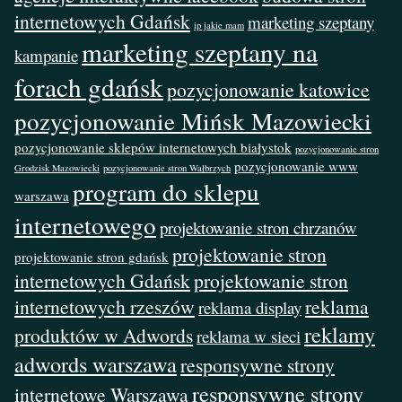
internetowych Gdańsk
marketing szeptany
ip jakie mam
marketing szeptany na
kampanie
forach gdańsk
pozycjonowanie katowice
pozycjonowanie Mińsk Mazowiecki
pozycjonowanie sklepów internetowych białystok
pozycjonowanie stron
pozycjonowanie www
Grodzisk Mazowiecki
pozycjonowanie stron Wałbrzych
program do sklepu
warszawa
internetowego
projektowanie stron chrzanów
projektowanie stron
projektowanie stron gdańsk
internetowych Gdańsk
projektowanie stron
internetowych rzeszów
reklama
reklama display
reklamy
produktów w Adwords
reklama w sieci
adwords warszawa
responsywne strony
responsywne strony
internetowe Warszawa