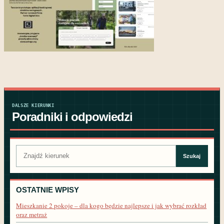
DALSZE KIERUNKI
Poradniki i odpowiedzi
Szukaj:
Szukaj
OSTATNIE WPISY
Mieszkanie 2 pokoje – dla kogo będzie najlepsze i jak wybrać rozkład
oraz metraż