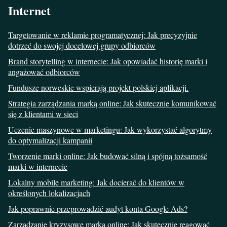
Internet
Targetowanie w reklamie programatycznej: Jak precyzyjnie
dotrzeć do swojej docelowej grupy odbiorców
Brand storytelling w internecie: Jak opowiadać historię marki i
angażować odbiorców
Fundusze norweskie wspierają projekt polskiej aplikacji.
Strategia zarządzania marką online: Jak skutecznie komunikować
się z klientami w sieci
Uczenie maszynowe w marketingu: Jak wykorzystać algorytmy
do optymalizacji kampanii
Tworzenie marki online: Jak budować silną i spójną tożsamość
marki w internecie
Lokalny mobile marketing: Jak docierać do klientów w
określonych lokalizacjach
Jak poprawnie przeprowadzić audyt konta Google Ads?
Zarządzanie kryzysowe marką online: Jak skutecznie reagować