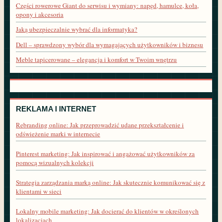
Części rowerowe Giant do serwisu i wymiany: napęd, hamulce, koła,
opony i akcesoria
Jaką ubezpieczalnie wybrać dla informatyka?
Dell – sprawdzony wybór dla wymagających użytkowników i biznesu
Meble tapicerowane – elegancja i komfort w Twoim wnętrzu
REKLAMA I INTERNET
Rebranding online: Jak przeprowadzić udane przekształcenie i
odświeżenie marki w internecie
Pinterest marketing: Jak inspirować i angażować użytkowników za
pomocą wizualnych kolekcji
Strategia zarządzania marką online: Jak skutecznie komunikować się z
klientami w sieci
Lokalny mobile marketing: Jak docierać do klientów w określonych
lokalizacjach